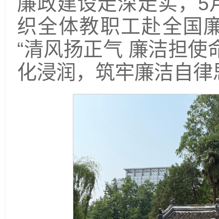
廉政建设走深走实，5
织全体教职工赴全国
“清风扬正气 廉洁担使
化浸润，筑牢廉洁自律